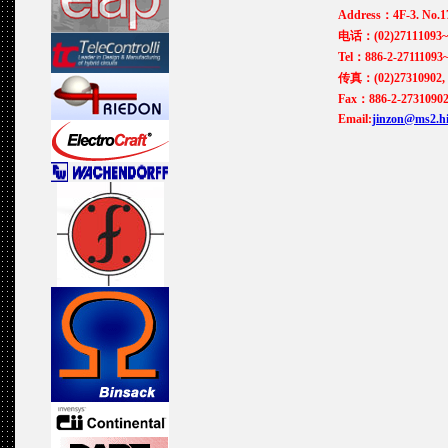
Address：4F-3. No.17
电话：(02)27111093~
Tel：886-2-27111093
传真：(02)27310902, 
Fax：886-2-27310902
Email:
jinzon@ms2.hi