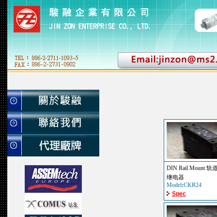
DIN Rail Mount
继电器
Model
:
CKR24
Spec