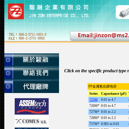
Click on the specific product type
PP金属氧化膜电容
Series
Capacitance (μF)
725M
0.01 to 4.7
726M*
0.01 to 4.7
727M*
0.01 to 2.2
728M*
0.01 to 2.2
757M*
0.001 to 0.01