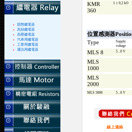
KMR
1 ± 0,2 kO
360
固態繼電器
高頻繼電器
位置感測器Position 
高壓繼電器
汽車用繼電器
Type
Supply
工業用繼電器
voltage
通訊用繼電器
MLS 8
5...0 V
MLS
1000
MLS
2000
MLS 5000
5...0 V
線上連絡