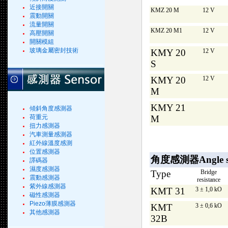
近接開關
KMZ 20 M
12 V
震動開關
流量開關
KMZ 20 M1
12 V
高壓開關
開關模組
玻璃金屬密封技術
KMY 20
12 V
S
KMY 20
12 V
M
KMY 21
傾斜角度感測器
M
荷重元
扭力感測器
汽車測量感測器
紅外線溫度感測
位置感測器
角度感測器Angle se
譯碼器
濕度感測器
Type
Bridge
震動感測器
resistance
紫外線感測器
KMT 31
3 ± 1,0 kO
磁性感測器
Piezo薄膜感測器
KMT
3 ± 0,6 kO
其他感測器
32B