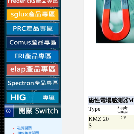
磁性電場感測器Magneti
Type
Supply
voltage
KMZ 20
12 V
S
磁簧開關
傾斜角度開關