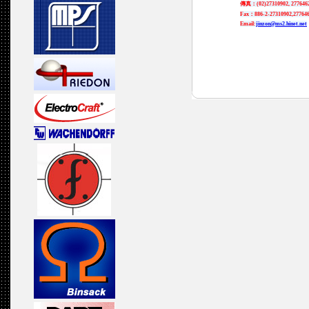
傳真：(02)27310902, 277646
Fax：886-2-27310902,27764
Email:
jinzon@ms2.hinet.net