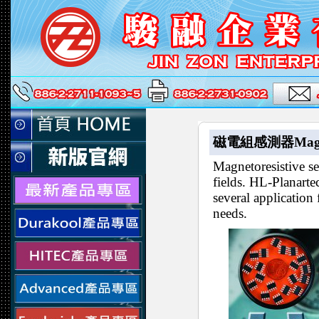
磁電組感測器Magnetor
Magnetoresistive se
fields. HL-Planart
several application 
needs.